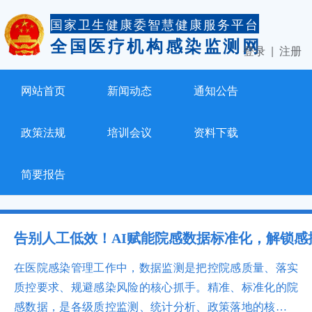
国家卫生健康委智慧健康服务平台
全国医疗机构感染监测网
登录
|
注册
网站首页
新闻动态
通知公告
政策法规
培训会议
资料下载
简要报告
告别人工低效！AI赋能院感数据标准化，解锁感
在医院感染管理工作中，数据监测是把控院感质量、落实
质控要求、规避感染风险的核心抓手。精准、标准化的院
感数据，是各级质控监测、统计分析、政策落地的核心支