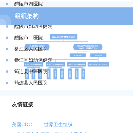
澧县精神康复医院
醴陵市四医院
苍梧县人民医院
阿克苏地区维吾尔医医院
澧县第三人民医院
醴陵市精神病医院
策勒县维吾尔医医院
组织架构
阿克苏地区中医医院
濉溪县中医医院
醴陵市妇幼保健院
茶陵恒泰康医院
阿克苏市人民医院
濉溪县人民医院
醴陵市二医院
茶陵宏泰医院
阿克陶县人民医院
溆浦县中医医院
綦江区人民医院
茶陵县人民医院
阿克陶县维吾尔医医院
溆浦县人民医院
綦江区妇幼保健院
察布查尔锡伯自治县妇幼保健院
阿拉善经济开发区综合医院
溆浦县第四人民医院
筠连县中医医院
常德德星医院
阿拉善盟蒙医医院（阿拉善盟蒙医药研究所）
溆浦县第二人民医院
筠连县人民医院
常德军创医院
阿拉善右旗人民医院
溆浦城南医院
筠连县妇幼保健计划生育服务中心
常德圣德肿瘤医院
阿拉善左旗妇幼保健院
友情链接
浏阳市镇头镇中心卫生院
蛟河市中医院
常德市第二人民医院
阿拉善左旗吉兰泰医院
浏阳市人民医院
蛟河市人民医院
常德市第二中医医院
阿拉善左旗中医蒙医医院
美国CDC
世界卫生组织
浏阳市骨伤科医院
蛟河大德昌颈腰椎病中医院
常德市第四人民医院
阿勒泰地区人民医院