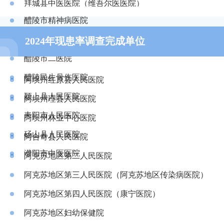
醴陵市中医院
拜城县中医医院（维吾尔医医院）
醴陵市精神病医院
包头市第四医院
醴陵市妇幼保健院
2024年现患率调查完成单位
包头医学院第二附属医院
榆林市横山区中医院
醴陵市二医院
保靖县中医院
阿巴嘎旗人民医院
醴陵民生骨伤医院
保山市第二人民医院
阿坝州红原县人民医院
颍上县人民医院
保山市隆阳区妇幼保健院
阿坝州理县人民医院
耒阳市人民医院
保山市人民医院
阿坝州林业中心医院
砀山县人民医院
保山市中医医院
阿合奇县人民医院
濮阳市中医医院
宝丰县中医院
阿克苏地区第二人民医院
澧县澧浦街道社区卫生服务中心澧县东城医院
博尔塔拉蒙古自治州人民院
阿克苏地区第三人民医院（阿克苏地区传染病医院）
澧县中医医院
醴陵泰安医院
博湖县人民医院
阿克苏地区第四人民医院（康宁医院）
澧县人民医院
醴陵市中医院
博乐市维吾尔医医院
阿克苏地区妇幼保健院